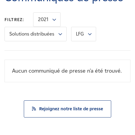
Carrières
2021
FILTREZ:
Nouvelles
Solutions distribuées
LFG
Contactez-nous
Affiliés
Aucun communiqué de presse n'a été trouvé.
Rejoignez notre liste de presse