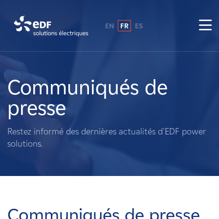
EN
FR
ES
Pourquoi EDF power solutions ?
A propos de nous
Communiqués de
presse
Ce que nous faisons
Restez informé des dernières actualités d'EDF power
Propriétaires fonciers
solutions.
Fournisseurs
Projets
Communiqués de presse