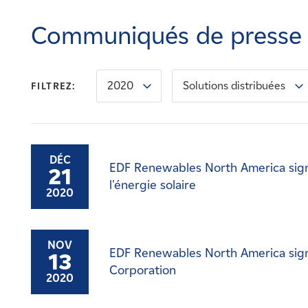
Carrières
Communiqués de presse
Nouvelles
2020
Solutions distribuées
FILTREZ:
Contactez-nous
Affiliés
DÉC
EDF Renewables North America signe
21
l'énergie solaire
2020
NOV
EDF Renewables North America signe 
13
Corporation
2020