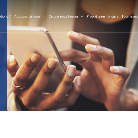
S
tions ?
A propos de nous
Ce que nous faisons
Propriétaires fonciers
Fournisseu