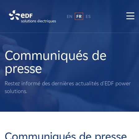
EN
FR
ES
Pourquoi EDF power solutions ?
A propos de nous
Communiqués de
presse
Ce que nous faisons
Restez informé des dernières actualités d'EDF power
Propriétaires fonciers
solutions.
Fournisseurs
Projets
Communiqués de presse