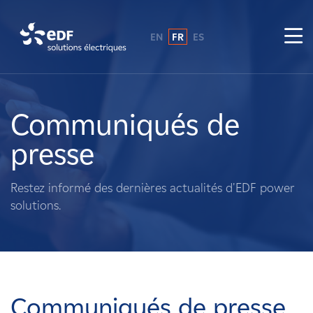
EN
FR
ES
Pourquoi EDF power solutions ?
A propos de nous
Communiqués de
presse
Ce que nous faisons
Restez informé des dernières actualités d'EDF power
Propriétaires fonciers
solutions.
Fournisseurs
Projets
Communiqués de presse