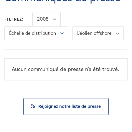
Carrières
2008
FILTREZ:
Nouvelles
Échelle de distribution
L'éolien offshore
Contactez-nous
Affiliés
Aucun communiqué de presse n'a été trouvé.
Rejoignez notre liste de presse