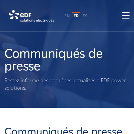
EN
FR
ES
Pourquoi EDF power solutions ?
A propos de nous
Communiqués de
presse
Ce que nous faisons
Restez informé des dernières actualités d'EDF power
Propriétaires fonciers
solutions.
Fournisseurs
Projets
Communiqués de presse