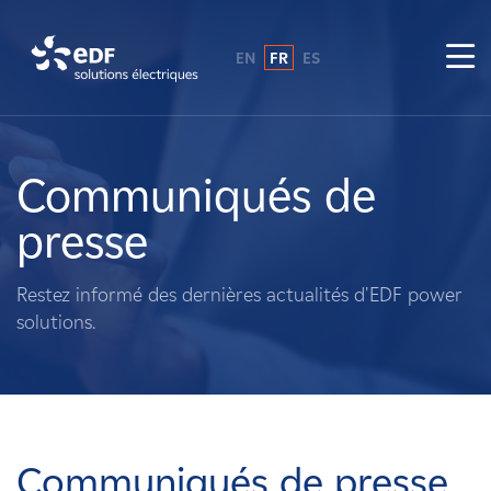
EN
FR
ES
Pourquoi EDF power solutions ?
A propos de nous
Communiqués de
presse
Ce que nous faisons
Restez informé des dernières actualités d'EDF power
Propriétaires fonciers
solutions.
Fournisseurs
Projets
Communiqués de presse