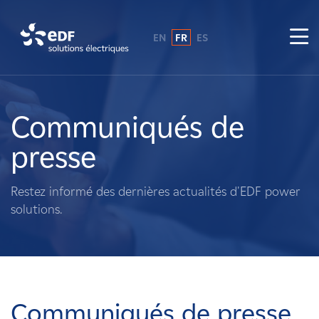
EN
FR
ES
Pourquoi EDF power solutions ?
A propos de nous
Communiqués de
presse
Ce que nous faisons
Restez informé des dernières actualités d'EDF power
Propriétaires fonciers
solutions.
Fournisseurs
Projets
Communiqués de presse