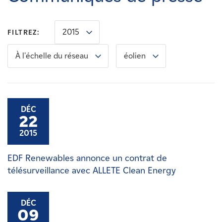
Carrières
2015
FILTREZ:
Nouvelles
À l'échelle du réseau
éolien
Contactez-nous
Affiliés
DÉC
22
2015
EDF Renewables annonce un contrat de
télésurveillance avec ALLETE Clean Energy
DÉC
09