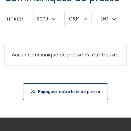
Carrières
2009
O&M
LFG
FILTREZ:
Nouvelles
Contactez-nous
Aucun communiqué de presse n'a été trouvé.
Affiliés
Rejoignez notre liste de presse