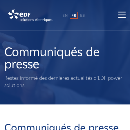
EN
FR
ES
Pourquoi EDF power solutions ?
A propos de nous
Communiqués de
presse
Ce que nous faisons
Restez informé des dernières actualités d'EDF power
Propriétaires fonciers
solutions.
Fournisseurs
Projets
Communiqués de presse