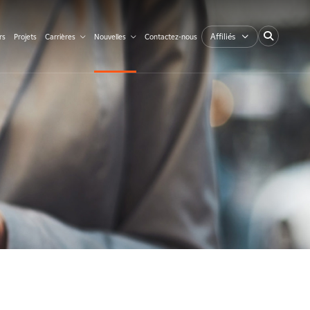
Affiliés
rs
Projets
Carrières
Nouvelles
Contactez-nous