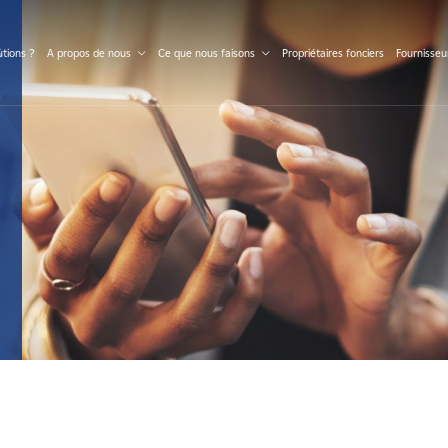
S
tions ?
A propos de nous
Ce que nous faisons
Propriétaires fonciers
Fournisseu