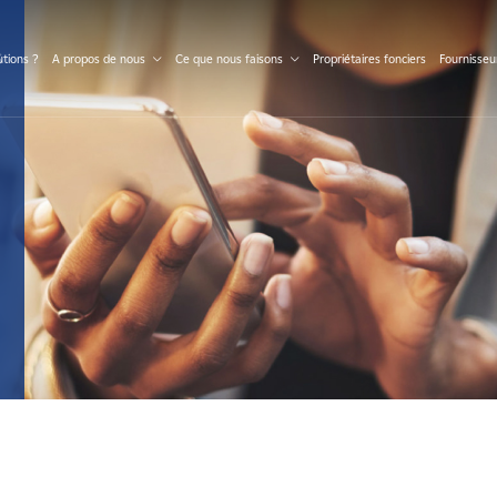
S
tions ?
A propos de nous
Ce que nous faisons
Propriétaires fonciers
Fournisseu