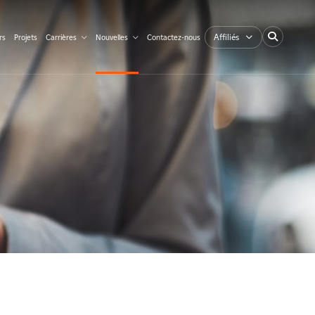
Affiliés
rs
Projets
Carrières
Nouvelles
Contactez-nous