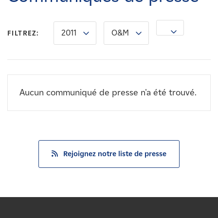
Carrières
2011
O&M
Nouvelles
FILTREZ:
Contactez-nous
Aucun communiqué de presse n'a été trouvé.
Affiliés
Rejoignez notre liste de presse