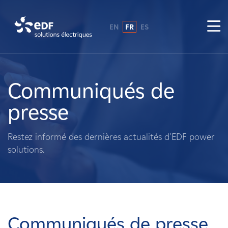
EN
FR
ES
Pourquoi EDF power solutions ?
A propos de nous
Communiqués de
presse
Ce que nous faisons
Restez informé des dernières actualités d'EDF power
Propriétaires fonciers
solutions.
Fournisseurs
Projets
Communiqués de presse