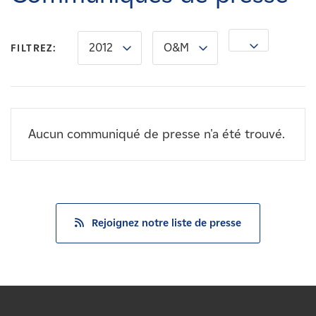
Carrières
2012
O&M
Nouvelles
FILTREZ:
Contactez-nous
Aucun communiqué de presse n'a été trouvé.
Affiliés
Rejoignez notre liste de presse