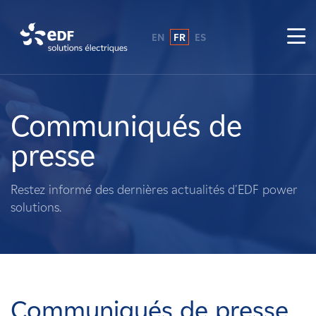
EN
FR
ES
Pourquoi EDF power solutions ?
A propos de nous
Communiqués de
presse
Ce que nous faisons
Restez informé des dernières actualités d'EDF power
Propriétaires fonciers
solutions.
Fournisseurs
Projets
Communiqués de presse