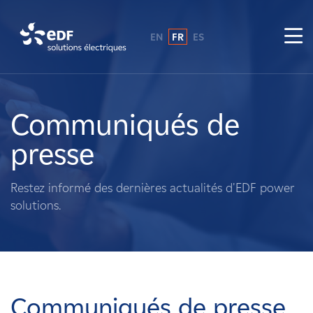
EN
FR
ES
Pourquoi EDF power solutions ?
A propos de nous
Communiqués de
presse
Ce que nous faisons
Restez informé des dernières actualités d'EDF power
Propriétaires fonciers
solutions.
Fournisseurs
Projets
Communiqués de presse