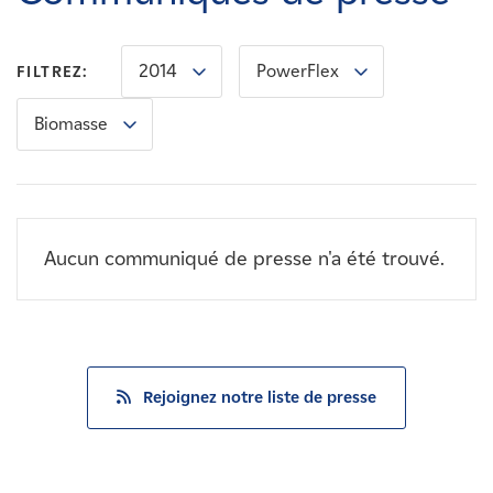
Carrières
2014
PowerFlex
FILTREZ:
Nouvelles
Biomasse
Contactez-nous
Affiliés
Aucun communiqué de presse n'a été trouvé.
Rejoignez notre liste de presse