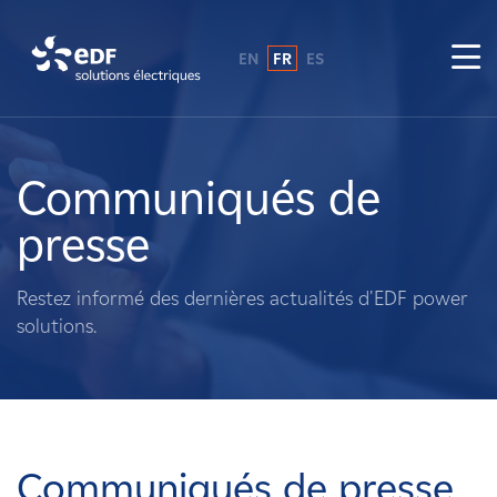
EN
FR
ES
Pourquoi EDF power solutions ?
A propos de nous
Communiqués de
presse
Ce que nous faisons
Restez informé des dernières actualités d'EDF power
Propriétaires fonciers
solutions.
Fournisseurs
Projets
Communiqués de presse