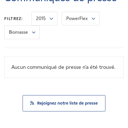
Carrières
2015
PowerFlex
FILTREZ:
Nouvelles
Biomasse
Contactez-nous
Affiliés
Aucun communiqué de presse n'a été trouvé.
Rejoignez notre liste de presse