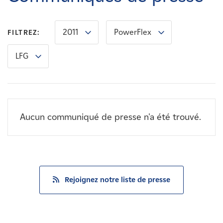
Carrières
2011
PowerFlex
FILTREZ:
Nouvelles
LFG
Contactez-nous
Affiliés
Aucun communiqué de presse n'a été trouvé.
Rejoignez notre liste de presse