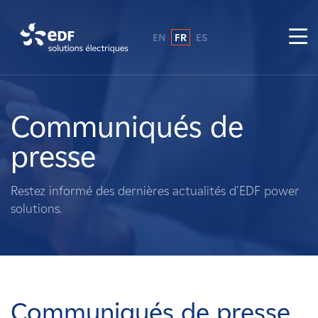
EN
FR
ES
Pourquoi EDF power solutions ?
A propos de nous
Communiqués de
presse
Ce que nous faisons
Restez informé des dernières actualités d'EDF power
Propriétaires fonciers
solutions.
Fournisseurs
Projets
Communiqués de presse