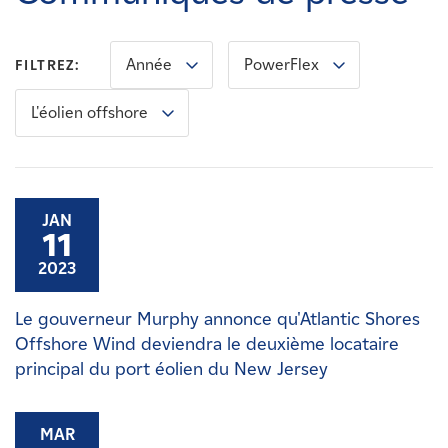
Carrières
Année
PowerFlex
FILTREZ:
Nouvelles
L'éolien offshore
Contactez-nous
Affiliés
JAN
11
2023
Le gouverneur Murphy annonce qu'Atlantic Shores
Offshore Wind deviendra le deuxième locataire
principal du port éolien du New Jersey
MAR