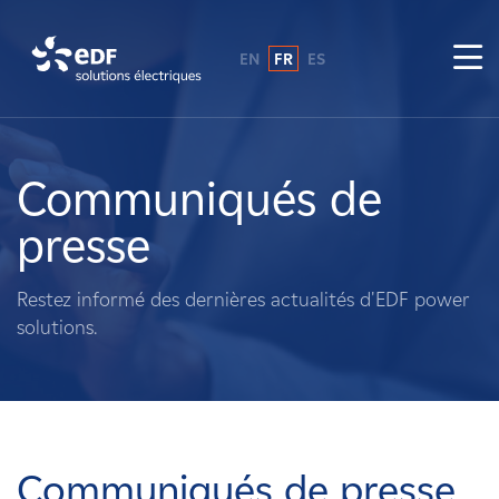
EN
FR
ES
Pourquoi EDF power solutions ?
A propos de nous
Communiqués de
presse
Ce que nous faisons
Restez informé des dernières actualités d'EDF power
Propriétaires fonciers
solutions.
Fournisseurs
Projets
Communiqués de presse