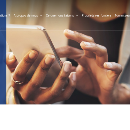
S
tions ?
A propos de nous
Ce que nous faisons
Propriétaires fonciers
Fournisseu