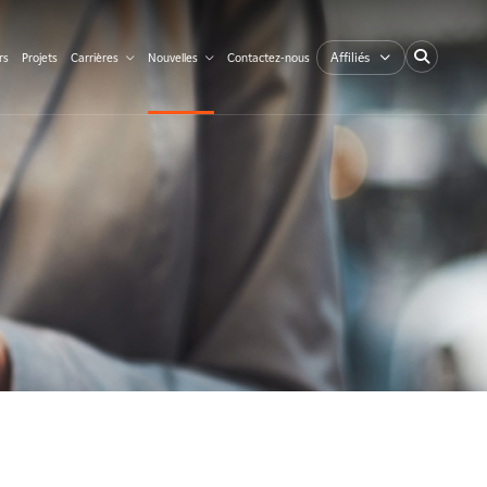
Affiliés
rs
Projets
Carrières
Nouvelles
Contactez-nous