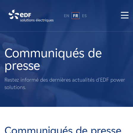
EN
FR
ES
Pourquoi EDF power solutions ?
A propos de nous
Communiqués de
presse
Ce que nous faisons
Restez informé des dernières actualités d'EDF power
Propriétaires fonciers
solutions.
Fournisseurs
Projets
Communiqués de presse