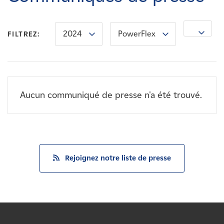
Carrières
2024
PowerFlex
Nouvelles
FILTREZ:
Contactez-nous
Aucun communiqué de presse n'a été trouvé.
Affiliés
Rejoignez notre liste de presse