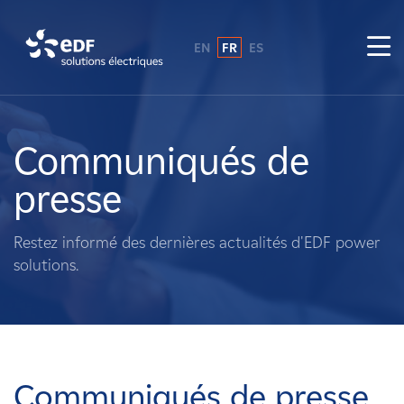
EN
FR
ES
Pourquoi EDF power solutions ?
A propos de nous
Communiqués de
presse
Ce que nous faisons
Restez informé des dernières actualités d'EDF power
Propriétaires fonciers
solutions.
Fournisseurs
Projets
Communiqués de presse