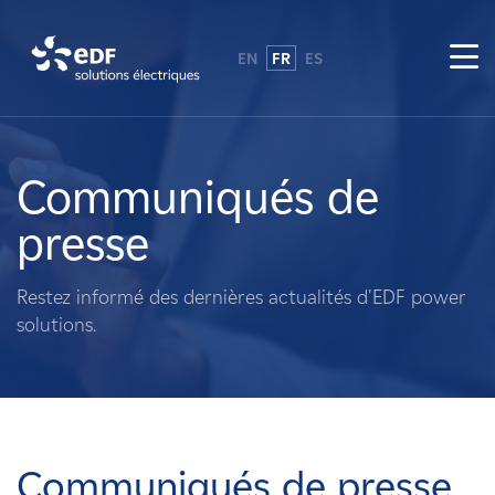
EN
FR
ES
Pourquoi EDF power solutions ?
A propos de nous
Communiqués de
presse
Ce que nous faisons
Restez informé des dernières actualités d'EDF power
Propriétaires fonciers
solutions.
Fournisseurs
Projets
Communiqués de presse