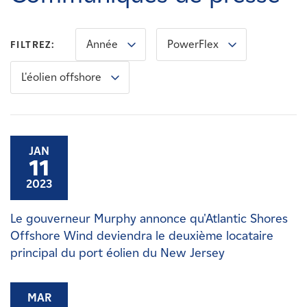
Carrières
Année
PowerFlex
FILTREZ:
Nouvelles
L'éolien offshore
Contactez-nous
Affiliés
JAN
11
2023
Le gouverneur Murphy annonce qu'Atlantic Shores
Offshore Wind deviendra le deuxième locataire
principal du port éolien du New Jersey
MAR