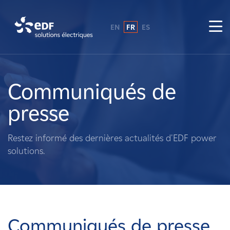
EN
FR
ES
Pourquoi EDF power solutions ?
A propos de nous
Communiqués de
presse
Ce que nous faisons
Restez informé des dernières actualités d'EDF power
Propriétaires fonciers
solutions.
Fournisseurs
Projets
Communiqués de presse