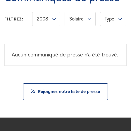
Carrières
2008
Solaire
Type
FILTREZ:
Nouvelles
Contactez-nous
Aucun communiqué de presse n'a été trouvé.
Affiliés
Rejoignez notre liste de presse