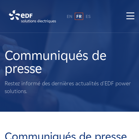
EN
FR
ES
Pourquoi EDF power solutions ?
A propos de nous
Communiqués de
presse
Ce que nous faisons
Restez informé des dernières actualités d'EDF power
Propriétaires fonciers
solutions.
Fournisseurs
Projets
Communiqués de presse