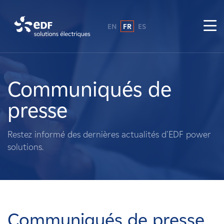
EN
FR
ES
Pourquoi EDF power solutions ?
A propos de nous
Communiqués de
presse
Ce que nous faisons
Restez informé des dernières actualités d'EDF power
Propriétaires fonciers
solutions.
Fournisseurs
Projets
Communiqués de presse