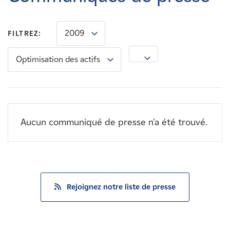
Carrières
2009
FILTREZ:
Nouvelles
Optimisation des actifs
Contactez-nous
Affiliés
Aucun communiqué de presse n'a été trouvé.
Rejoignez notre liste de presse