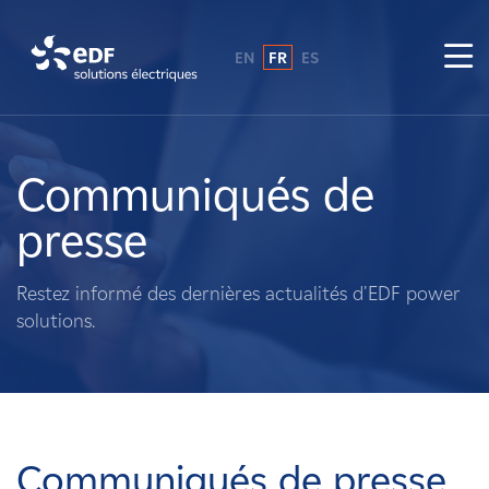
EN
FR
ES
Pourquoi EDF power solutions ?
A propos de nous
Communiqués de
presse
Ce que nous faisons
Restez informé des dernières actualités d'EDF power
Propriétaires fonciers
solutions.
Fournisseurs
Projets
Communiqués de presse