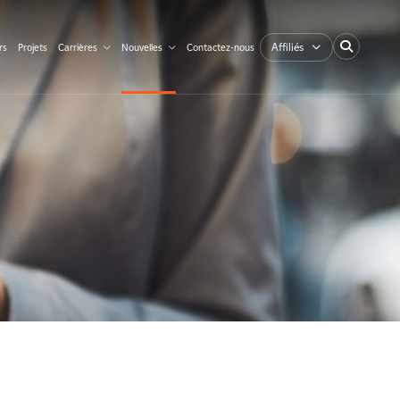
Affiliés
rs
Projets
Carrières
Nouvelles
Contactez-nous