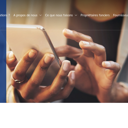
S
tions ?
A propos de nous
Ce que nous faisons
Propriétaires fonciers
Fournisseu