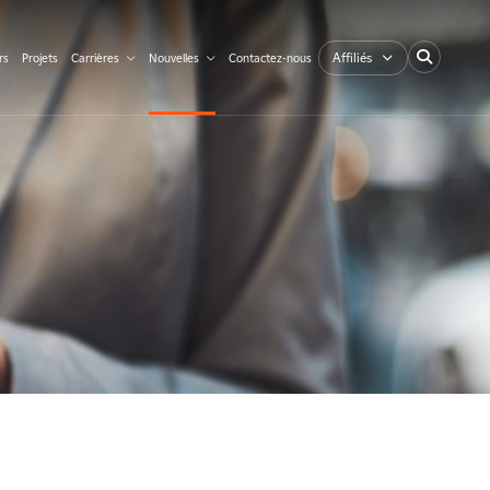
Affiliés
rs
Projets
Carrières
Nouvelles
Contactez-nous