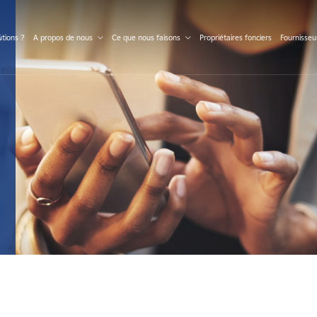
S
tions ?
A propos de nous
Ce que nous faisons
Propriétaires fonciers
Fournisseu