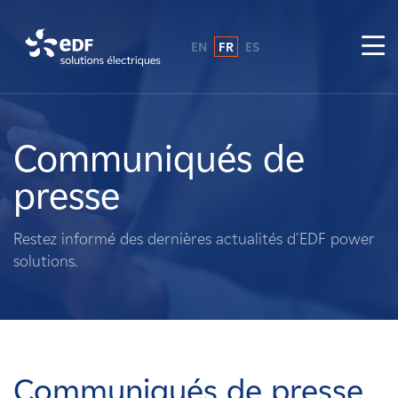
EN
FR
ES
Pourquoi EDF power solutions ?
A propos de nous
Communiqués de
presse
Ce que nous faisons
Restez informé des dernières actualités d'EDF power
Propriétaires fonciers
solutions.
Fournisseurs
Projets
Communiqués de presse