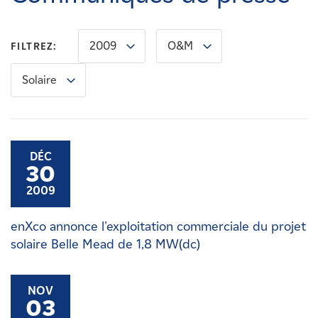
Carrières
2009
O&M
FILTREZ:
Nouvelles
Solaire
Contactez-nous
Affiliés
DÉC
30
2009
enXco annonce l'exploitation commerciale du projet
solaire Belle Mead de 1,8 MW(dc)
NOV
03