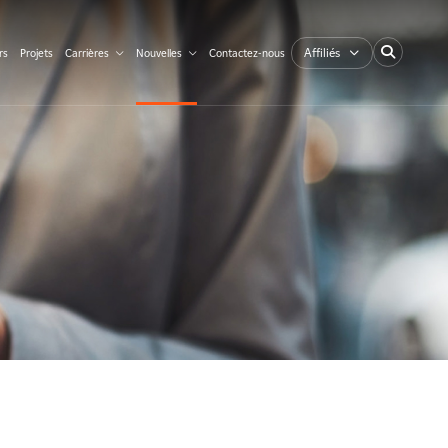
Affiliés
rs
Projets
Carrières
Nouvelles
Contactez-nous