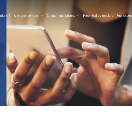
S
tions ?
A propos de nous
Ce que nous faisons
Propriétaires fonciers
Fournisseu