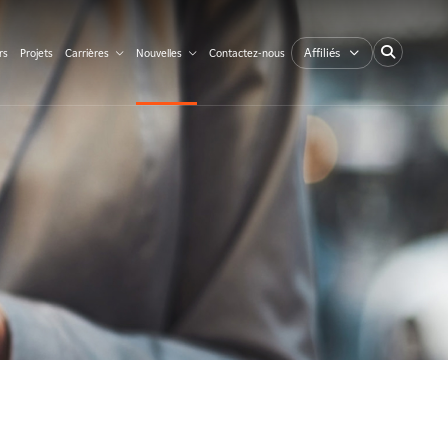
Affiliés
rs
Projets
Carrières
Nouvelles
Contactez-nous