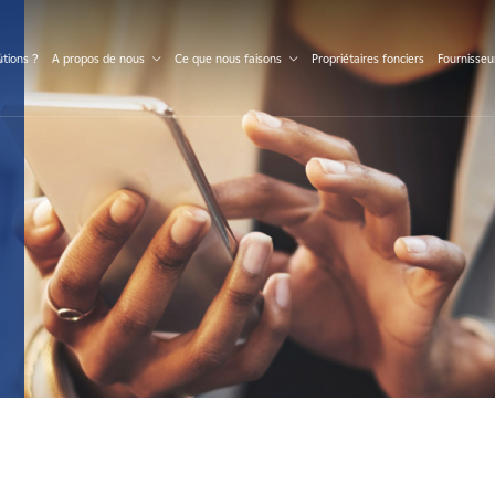
S
tions ?
A propos de nous
Ce que nous faisons
Propriétaires fonciers
Fournisseu