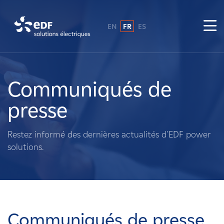
EN
FR
ES
Pourquoi EDF power solutions ?
A propos de nous
Communiqués de
presse
Ce que nous faisons
Restez informé des dernières actualités d'EDF power
Propriétaires fonciers
solutions.
Fournisseurs
Projets
Communiqués de presse