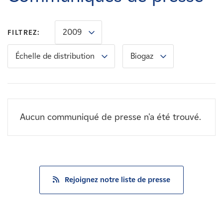
Carrières
2009
FILTREZ:
Nouvelles
Échelle de distribution
Biogaz
Contactez-nous
Affiliés
Aucun communiqué de presse n'a été trouvé.
Rejoignez notre liste de presse