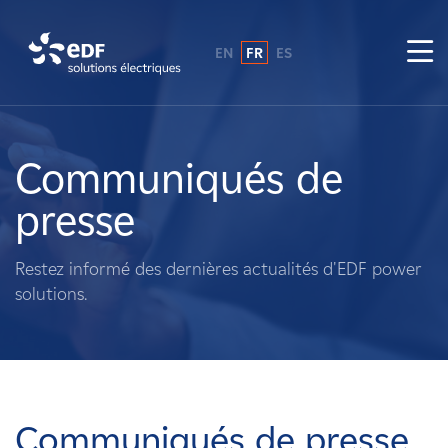
EN
FR
ES
Pourquoi EDF power solutions ?
A propos de nous
Communiqués de
presse
Ce que nous faisons
Restez informé des dernières actualités d'EDF power
Propriétaires fonciers
solutions.
Fournisseurs
Projets
Communiqués de presse