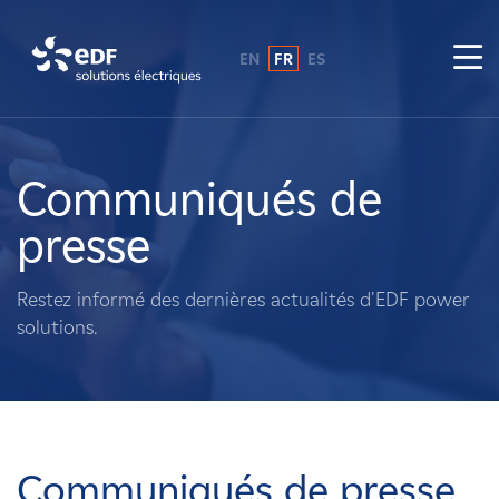
EN
FR
ES
Pourquoi EDF power solutions ?
A propos de nous
Communiqués de
presse
Ce que nous faisons
Restez informé des dernières actualités d'EDF power
Propriétaires fonciers
solutions.
Fournisseurs
Projets
Communiqués de presse