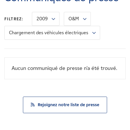
Carrières
2009
O&M
FILTREZ:
Nouvelles
Chargement des véhicules électriques
Contactez-nous
Affiliés
Aucun communiqué de presse n'a été trouvé.
Rejoignez notre liste de presse