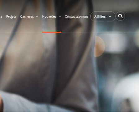
Affiliés
rs
Projets
Carrières
Nouvelles
Contactez-nous