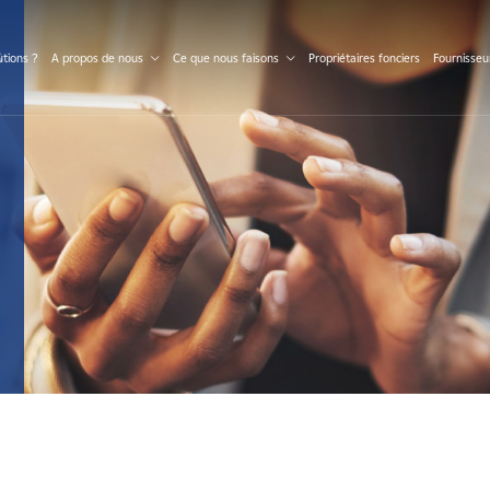
S
tions ?
A propos de nous
Ce que nous faisons
Propriétaires fonciers
Fournisseu