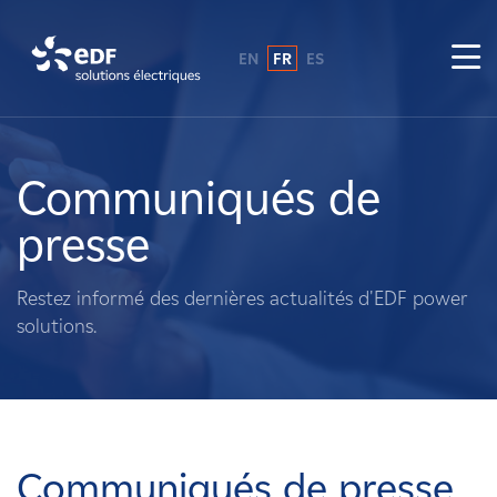
EN
FR
ES
Pourquoi EDF power solutions ?
A propos de nous
Communiqués de
presse
Ce que nous faisons
Restez informé des dernières actualités d'EDF power
Propriétaires fonciers
solutions.
Fournisseurs
Projets
Communiqués de presse