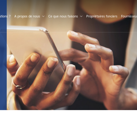
S
tions ?
A propos de nous
Ce que nous faisons
Propriétaires fonciers
Fournisseu