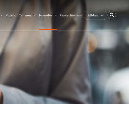
Affiliés
rs
Projets
Carrières
Nouvelles
Contactez-nous