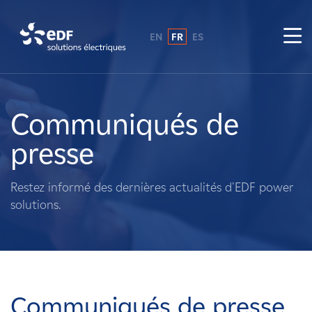
EN
FR
ES
Pourquoi EDF power solutions ?
A propos de nous
Communiqués de
presse
Ce que nous faisons
Restez informé des dernières actualités d'EDF power
Propriétaires fonciers
solutions.
Fournisseurs
Projets
Communiqués de presse