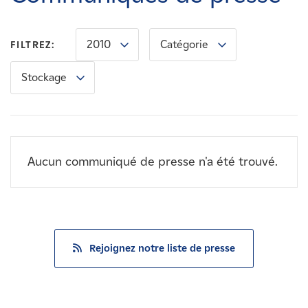
Carrières
2010
Catégorie
FILTREZ:
Nouvelles
Stockage
Contactez-nous
Affiliés
Aucun communiqué de presse n'a été trouvé.
Rejoignez notre liste de presse