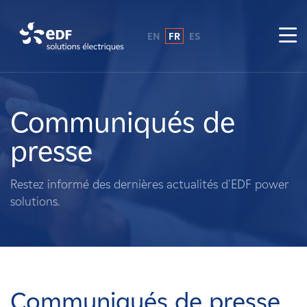
EN
FR
ES
Pourquoi EDF power solutions ?
A propos de nous
Communiqués de
presse
Ce que nous faisons
Restez informé des dernières actualités d'EDF power
Propriétaires fonciers
solutions.
Fournisseurs
Projets
Communiqués de presse