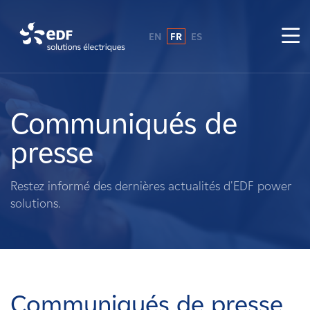
EN
FR
ES
Pourquoi EDF power solutions ?
A propos de nous
Communiqués de
presse
Ce que nous faisons
Restez informé des dernières actualités d'EDF power
Propriétaires fonciers
solutions.
Fournisseurs
Projets
Communiqués de presse