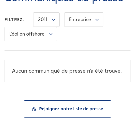
Carrières
2011
Entreprise
FILTREZ:
Nouvelles
L'éolien offshore
Contactez-nous
Affiliés
Aucun communiqué de presse n'a été trouvé.
Rejoignez notre liste de presse