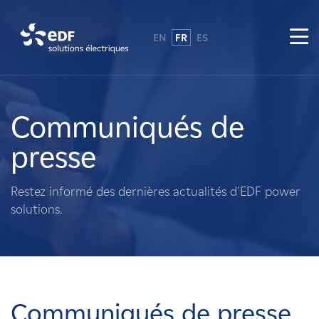
EN
FR
ES
Pourquoi EDF power solutions ?
A propos de nous
Communiqués de
presse
Ce que nous faisons
Restez informé des dernières actualités d'EDF power
Propriétaires fonciers
solutions.
Fournisseurs
Projets
Communiqués de presse