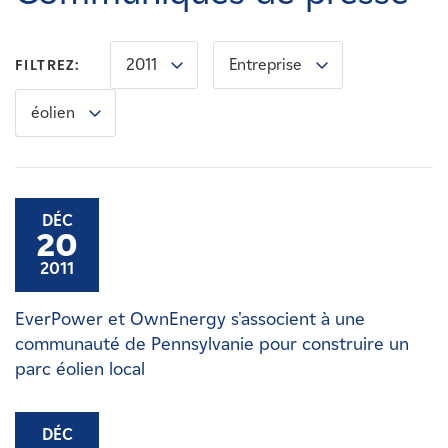
Carrières
2011
Entreprise
FILTREZ:
Nouvelles
éolien
Contactez-nous
Affiliés
DÉC
20
2011
EverPower et OwnEnergy s'associent à une
communauté de Pennsylvanie pour construire un
parc éolien local
DÉC