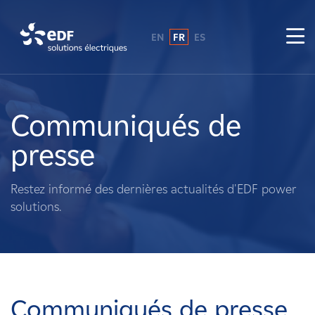
EN
FR
ES
Pourquoi EDF power solutions ?
A propos de nous
Communiqués de
presse
Ce que nous faisons
Restez informé des dernières actualités d'EDF power
Propriétaires fonciers
solutions.
Fournisseurs
Projets
Communiqués de presse