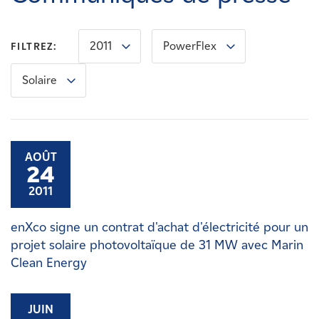
Carrières
2011
PowerFlex
FILTREZ:
Nouvelles
Solaire
Contactez-nous
Affiliés
AOÛT
24
2011
enXco signe un contrat d'achat d'électricité pour un
projet solaire photovoltaïque de 31 MW avec Marin
Clean Energy
JUIN