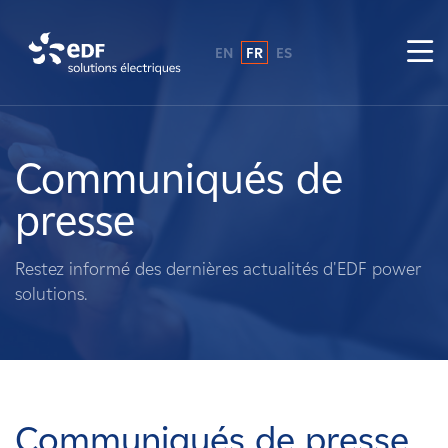
EN
FR
ES
Pourquoi EDF power solutions ?
A propos de nous
Communiqués de
presse
Ce que nous faisons
Restez informé des dernières actualités d'EDF power
Propriétaires fonciers
solutions.
Fournisseurs
Projets
Communiqués de presse