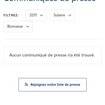
Carrières
2011
Solaire
FILTREZ:
Nouvelles
Biomasse
Contactez-nous
Affiliés
Aucun communiqué de presse n'a été trouvé.
Rejoignez notre liste de presse