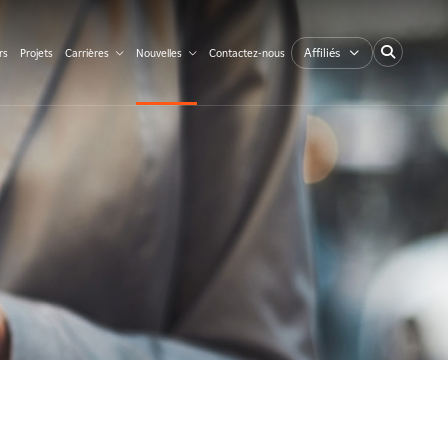
Affiliés
rs
Projets
Carrières
Nouvelles
Contactez-nous