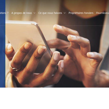
S
tions ?
A propos de nous
Ce que nous faisons
Propriétaires fonciers
Fournisseu