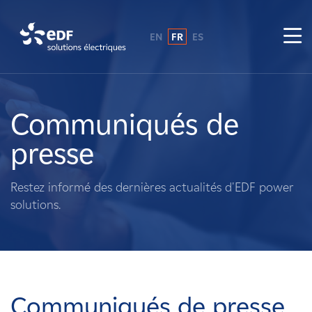
EN
FR
ES
Pourquoi EDF power solutions ?
A propos de nous
Communiqués de
presse
Ce que nous faisons
Restez informé des dernières actualités d'EDF power
Propriétaires fonciers
solutions.
Fournisseurs
Projets
Communiqués de presse