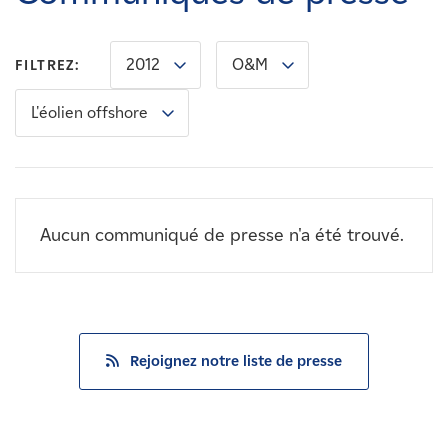
Carrières
2012
O&M
FILTREZ:
Nouvelles
L'éolien offshore
Contactez-nous
Affiliés
Aucun communiqué de presse n'a été trouvé.
Rejoignez notre liste de presse