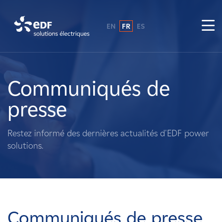
EN
FR
ES
Pourquoi EDF power solutions ?
A propos de nous
Communiqués de
presse
Ce que nous faisons
Restez informé des dernières actualités d'EDF power
Propriétaires fonciers
solutions.
Fournisseurs
Projets
Communiqués de presse