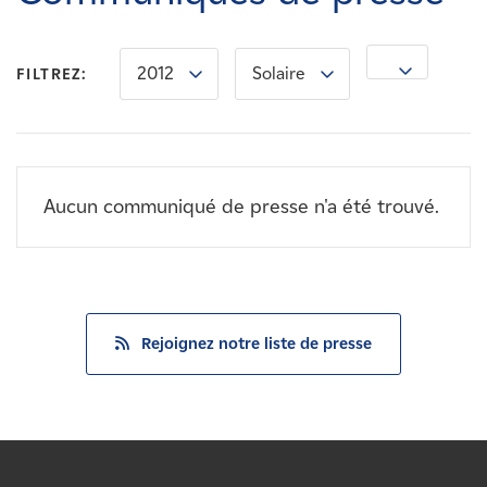
Carrières
2012
Solaire
Nouvelles
FILTREZ:
Contactez-nous
Aucun communiqué de presse n'a été trouvé.
Affiliés
Rejoignez notre liste de presse