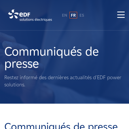
EN
FR
ES
Pourquoi EDF power solutions ?
A propos de nous
Communiqués de
presse
Ce que nous faisons
Restez informé des dernières actualités d'EDF power
Propriétaires fonciers
solutions.
Fournisseurs
Projets
Communiqués de presse