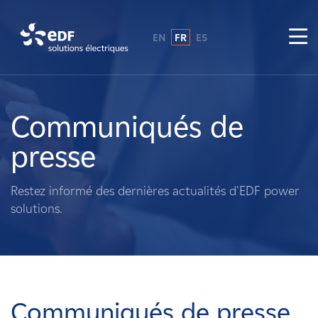
EN
FR
ES
Pourquoi EDF power solutions ?
A propos de nous
Communiqués de
presse
Ce que nous faisons
Restez informé des dernières actualités d'EDF power
Propriétaires fonciers
solutions.
Fournisseurs
Projets
Communiqués de presse