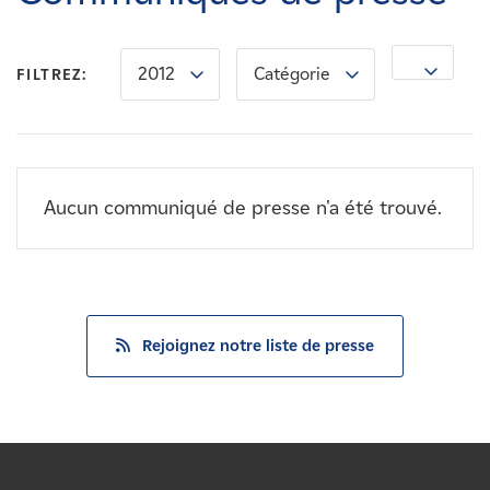
Carrières
2012
Catégorie
Nouvelles
FILTREZ:
Contactez-nous
Aucun communiqué de presse n'a été trouvé.
Affiliés
Rejoignez notre liste de presse