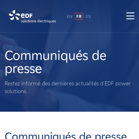
EN
FR
ES
Pourquoi EDF power solutions ?
A propos de nous
Communiqués de
presse
Ce que nous faisons
Restez informé des dernières actualités d'EDF power
Propriétaires fonciers
solutions.
Fournisseurs
Projets
Communiqués de presse