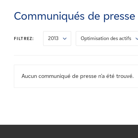
Carrières
Communiqués de presse
Nouvelles
2013
Optimisation des actifs
FILTREZ:
Contactez-nous
Affiliés
Aucun communiqué de presse n'a été trouvé.