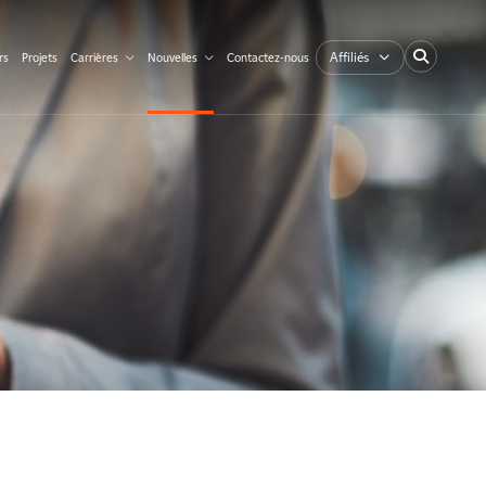
Affiliés
rs
Projets
Carrières
Nouvelles
Contactez-nous