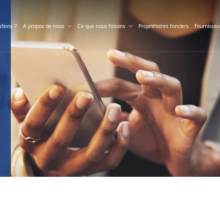
S
tions ?
A propos de nous
Ce que nous faisons
Propriétaires fonciers
Fournisseu