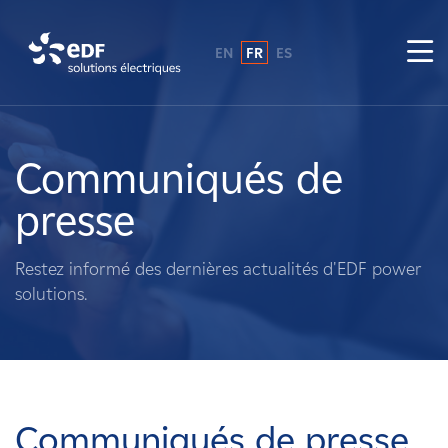
EN
FR
ES
Pourquoi EDF power solutions ?
A propos de nous
Communiqués de
presse
Ce que nous faisons
Restez informé des dernières actualités d'EDF power
Propriétaires fonciers
solutions.
Fournisseurs
Projets
Communiqués de presse