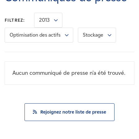
Carrières
2013
FILTREZ:
Nouvelles
Optimisation des actifs
Stockage
Contactez-nous
Affiliés
Aucun communiqué de presse n'a été trouvé.
Rejoignez notre liste de presse