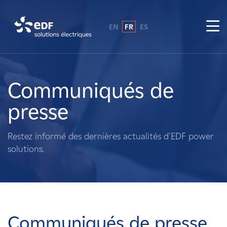
EN
FR
ES
Pourquoi EDF power solutions ?
A propos de nous
Communiqués de
presse
Ce que nous faisons
Restez informé des dernières actualités d'EDF power
Propriétaires fonciers
solutions.
Fournisseurs
Projets
Communiqués de presse