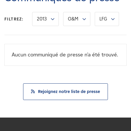
Carrières
2013
O&M
LFG
FILTREZ:
Nouvelles
Contactez-nous
Aucun communiqué de presse n'a été trouvé.
Affiliés
Rejoignez notre liste de presse